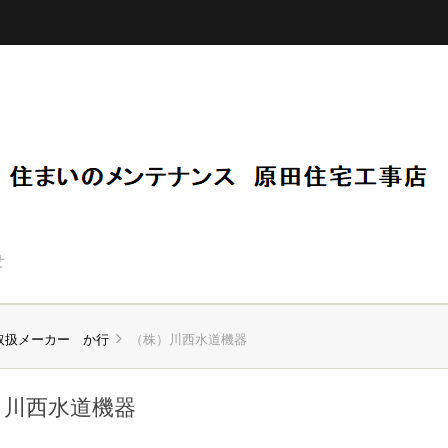
せ
取扱メーカー か行
（株）川西水道機器
）川西水道機器