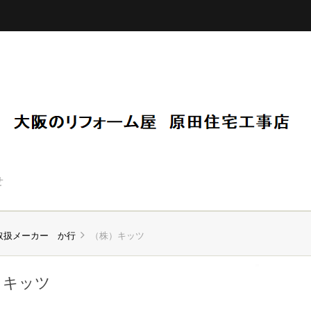
せ
取扱メーカー か行
（株）キッツ
）キッツ