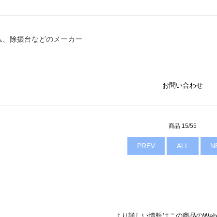
ム、除振台などのメーカー
お問い合わせ
商品 15/55
PREV
ALL
N
より詳しい情報はこの商品の
We