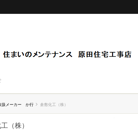
せ
取扱メーカー か行
倉敷化工（株）
化工（株）