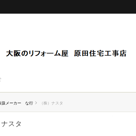
せ
取扱メーカー な行
（株）ナスタ
）ナスタ