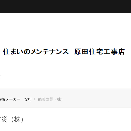
せ
取扱メーカー な行
能美防災（株）
防災（株）