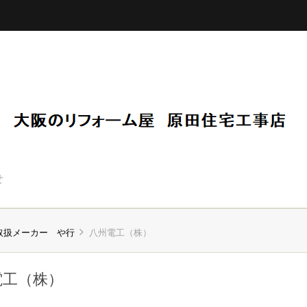
せ
取扱メーカー や行
八州電工（株）
電工（株）