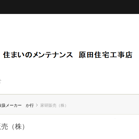
せ
取扱メーカー か行
家研販売（株）
販売（株）