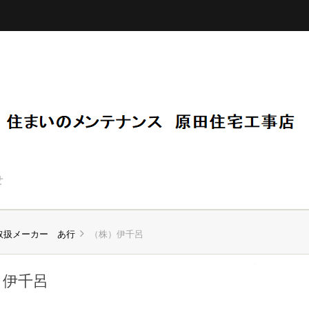
せ
取扱メーカー あ行
（株）伊千呂
）伊千呂