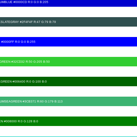
UMBLUE #0000CD R:0 G:0 B:205
SLATEGRAY #2F4F4F R:47 G:79 B:79
 #0000FF R:0 G:0 B:255
GREEN #32CD32 R:50 G:205 B:50
GREEN #006400 R:0 G:100 B:0
UMSEAGREEN #3CB371 R:60 G:179 B:113
N #008000 R:0 G:128 B:0