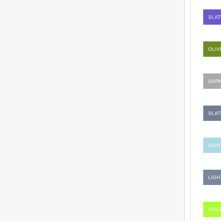
SLAT
OLIV
DARK
SLAT
LIGH
LIGH
GREE