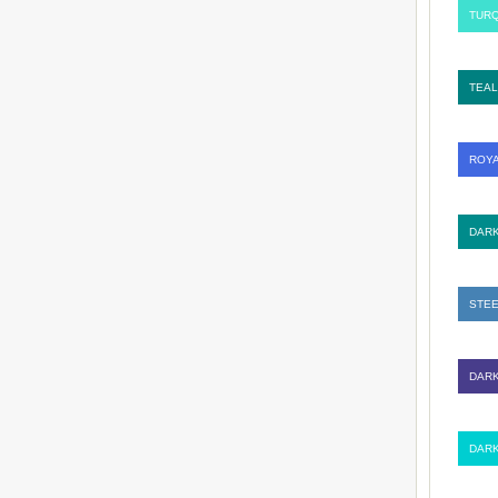
TURQ
TEAL
ROYA
DARK
STEE
DARK
DARK