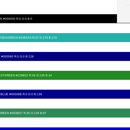
K #000000 R:0 G:0 B:0
TSEAGREEN #20B2AA R:32 G:178 B:170
 #000080 R:0 G:0 B:128
STGREEN #228B22 R:34 G:139 B:34
BLUE #00008B R:0 G:0 B:139
REEN #2E8B57 R:46 G:139 B:87