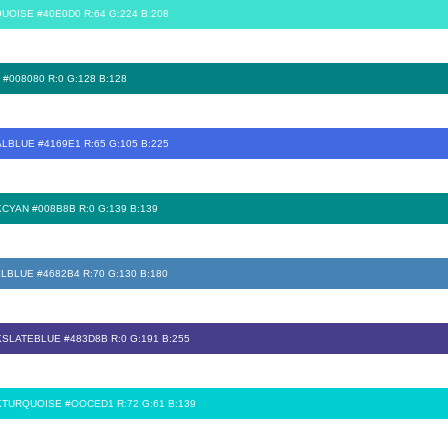
UOISE #40E0D0 R:64 G:224 B:208
 #008080 R:0 G:128 B:128
LBLUE #4169E1 R:65 G:105 B:225
CYAN #008B8B R:0 G:139 B:139
LBLUE #4682B4 R:70 G:130 B:180
SLATEBLUE #483D8B R:0 G:191 B:255
TURQUOISE #OOCED1 R:72 G:61 B:139