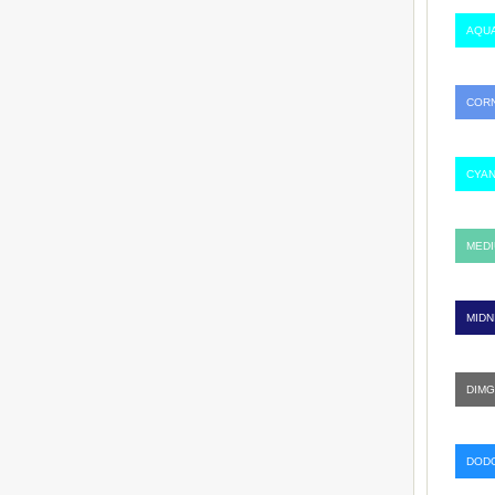
AQUA
CORN
CYAN
MEDI
MIDN
DIMG
DODG