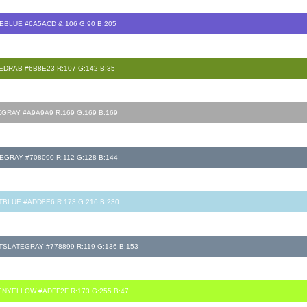
EBLUE #6A5ACD &:106 G:90 B:205
EDRAB #6B8E23 R:107 G:142 B:35
GRAY #A9A9A9 R:169 G:169 B:169
EGRAY #708090 R:112 G:128 B:144
TBLUE #ADD8E6 R:173 G:216 B:230
TSLATEGRAY #778899 R:119 G:136 B:153
NYELLOW #ADFF2F R:173 G:255 B:47