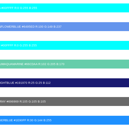
 #00FFFF R:0 G:255 B:255
FLOWERBLUE #6495ED R:100 G:149 B:237
 #00FFFF R:0 G:255 B:255
UMAQUAMARINE #66CDAA R:102 G:205 B:170
IGHTBLUE #191970 R:25 G:25 B:112
RAY #696969 R:105 G:105 B:105
ERBLUE #1E90FF R:30 G:144 B:255