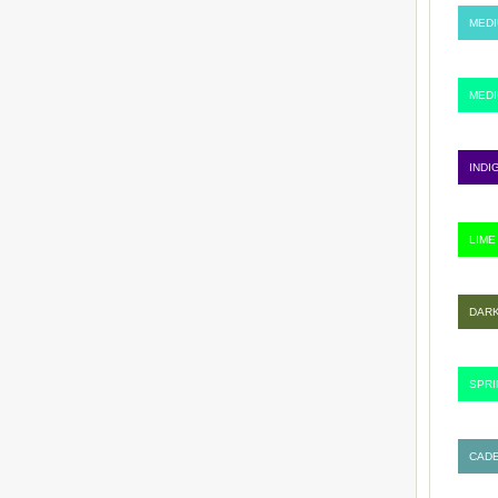
MEDI
MEDI
INDI
LIME
DARK
SPRI
CADE