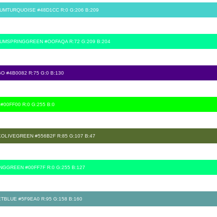
UMTURQUOISE #48D1CC R:0 G:206 B:209
UMSPRINGGREEN #OOFAQA R:72 G:209 B:204
GO #4B0082 R:75 G:0 B:130
 #00FF00 R:0 G:255 B:0
OLIVEGREEN #556B2F R:85 G:107 B:47
NGGREEN #00FF7F R:0 G:255 B:127
TBLUE #5F9EA0 R:95 G:158 B:160