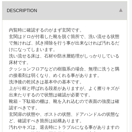
DESCRIPTION
内覧時に確認するのがまず玄関です。
玄関はドロが付着した靴を脱ぐ箇所で、洗い流せる状態
で無ければ、拭き掃除を行う事が出来なければ汚れるだ
けになってしまいます。
洗い流せる床は、石材や防水層処理がしっかりしている
床材です。
クッションフロアなどの樹脂系の場合、無理に洗うと隅
の接着剤は弱くなり、めくれる事があります。
洗浄後の乾拭きは基本中の基本です。
上がり框と呼ばれる段差がありますが、よく擦りキズが
出来たりするので状態は確認が必要です。
靴箱・下駄箱の棚は、靴を入れ込むので表面の強度は確
認すべきです。
玄関扉の状態や、ポストの状態、ドアハンドルの状態な
ど、確認すべき箇所は結構あります。
汚れやキズは、退去時にトラブルになる事がありますの