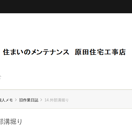
せ
個人メモ
旧作業日誌
14.外部溝堀り
外部溝堀り