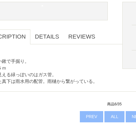
CRIPTION
DETAILS
REVIEWS
い鍬で手掘り。
５ｍ
見える緑っぽいのはガス管。
た真下は雨水用の配管。雨樋から繋がっている。
商品6/35
PREV
ALL
N