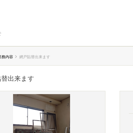
せ
業務内容
網戸貼替出来ます
貼替出来ます