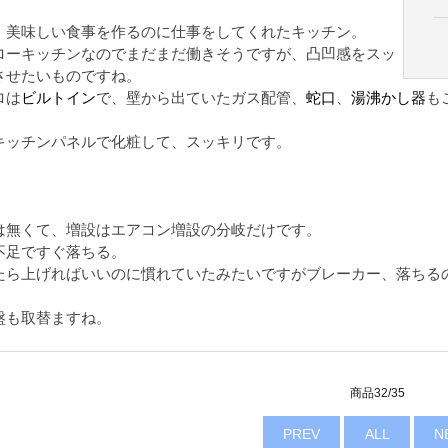
、美味しい食事を作るのに仕事をしてくれたキッチン。
ローキッチンなのでまだまだ働きそうですが、凸凹感をスッ
させたいものですね。
ロは
ビルトイン
で、壁から出ていたガス配管、
蛇口
、
湯沸かし器
も
キッチンパネルで化粧して、スッキリです。
は無くて、増設はエアコン増設の分岐だけです。
不足ですぐ落ちる。
たら上げればいいのに慣れていたみたいですがブレーカー、落ちる
盤も取替ますね。
商品32/35
PREV
ALL
N