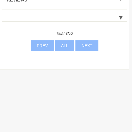
商品43/50
PREV
ALL
NEXT