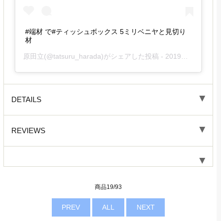
#端材 で#ティッシュボックス 5ミリベニヤと見切り
材
原田立
(@tatsuru_harada)がシェアした投稿 -
2019年11月月21日午後6時20分PST
DETAILS
REVIEWS
商品19/93
PREV
ALL
NEXT