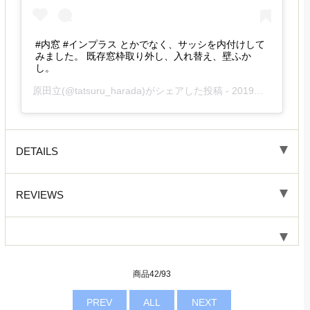
#内窓 #インプラス とかでなく、サッシを内付けして
みました。 既存窓枠取り外し、入れ替え、壁ふか
し。
原田立
(@tatsuru_harada)がシェアした投稿 -
2019年11月月28日午後6時22分PST
DETAILS
REVIEWS
商品42/93
PREV
ALL
NEXT