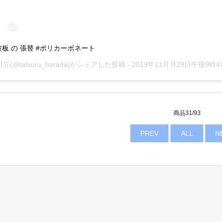
波板 の 張替 #ポリカーボネート
田立
(@tatsuru_harada)がシェアした投稿 -
2019年11月月29日午後9時41分
商品31/93
PREV
ALL
N