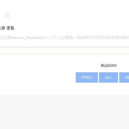
鉄扉 塗装
田立
(@tatsuru_harada)がシェアした投稿 -
2019年12月月14日午前1時53分
商品83/93
PREV
ALL
N