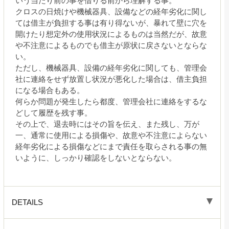
いう当たり前の事を借りる前から理解する事。
クロスの日焼けや機械器具、設備などの経年劣化に関し
ては借主が負担する事は有り得ないが、暴れて壁に穴を
開けたり想定外の使用状況によるものは当然だが、故意
や不注意によるものでも借主が原状に戻さないとならな
い。
ただし、機械器具、設備の経年劣化に関しても、管理会
社に連絡をせず放置し状況が悪化した場合は、借主負担
になる場合もある。
何らか問題が発生したら都度、管理会社に連絡をするな
どして履歴を残す事。
その上で、退去時にはその旨を伝え、また残し、万が
一、通常に使用による損傷や、故意や不注意によらない
経年劣化による損傷などにまで責任を取らされる事の無
いように、しっかり確認をしないとならない。
DETAILS