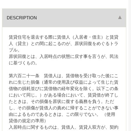
DESCRIPTION
賃貸住宅を退去する際に賃借人（入居者・借主）と賃貸
人（貸主）との間に起こるのが、原状回復をめぐるトラ
ブル。
原状回復とは、入居時点の状態に戻す事を言うが、民法
に基づくもの。
第六百二十一条 賃借人は、賃借物を受け取った後にこ
れに生じた損傷（通常の使用及び収益によって生じた賃
借物の損耗並びに賃借物の経年変化を除く。以下この条
において同じ。）がある場合において、賃貸借が終了し
たときは、その損傷を原状に復する義務を負う。ただ
し、その損傷が賃借人の責めに帰することができない事
由によるものであるときは、この限りでない。 （使用
貸借の規定の準用）
入居時点に関するものは、賃借人、賃貸人双方が、契約