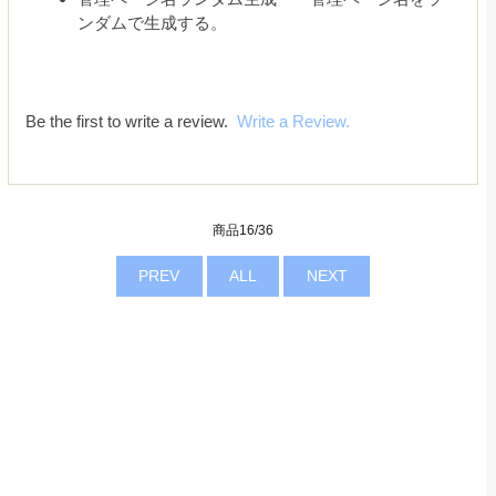
ンダムで生成する。
Be the first to write a review.
Write a Review.
商品16/36
PREV
ALL
NEXT