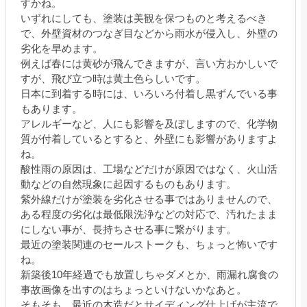
すかね。
いずれにしても、塗装は美観を保つものと考えるべき
で、外壁資材のつなぎ目などから雨水が侵入し、外壁の
劣化を早めます。
例えば春には黄砂が飛んできますが、言い方おかしいで
すが、飛び立つ時は黄土色らしいです。
日本に到着する時には、いろいろ付着し黒ずんでいる事
もあります。
アレルギーなど、人にも影響を及ぼしますので、化学物
質が付着しているとすると、外壁にも影響がありますよ
ね。
酸性雨の原因は、工場などだけが原因ではなく、火山活
動などの自然現象に起因するものもあります。
紫外線だけが塗装を劣化させる事ではありませんので、
ある程度の劣化は最低限洗浄などの対応で、汚れたまま
にしない事が、長持ちさせる事に繋がります。
最近の塗装関連のセールストークも、ちょっと怖いです
ね。
新築後10年経過でも放置しちゃダメとか、雨漏れ腐食の
事故画像を出すのはちょっといけないかなあと。
そもそも、最近の木造だとサイディング仕上げが主流で